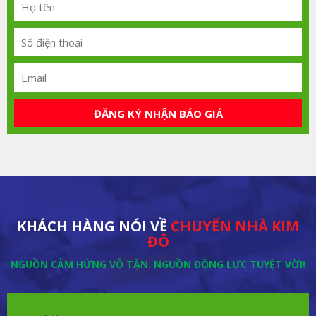
ĐĂNG KÝ NHẬN BÁO GIÁ
KHÁCH HÀNG NÓI VỀ
CHUYỂN NHÀ KIM
ĐÔ
NGUỒN CẢM HỨNG VÔ TẬN. NGUỒN ĐỘNG LỰC TUYỆT VỜI!