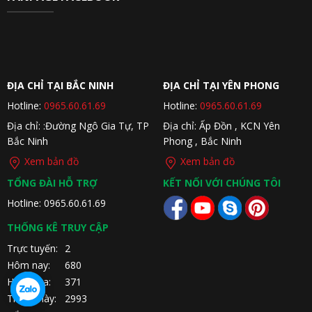
ĐỊA CHỈ TẠI BẮC NINH
ĐỊA CHỈ TẠI YÊN PHONG
Hotline:
0965.60.61.69
Hotline:
0965.60.61.69
Địa chỉ: :Đường Ngô Gia Tự, TP
Địa chỉ: Ấp Đồn , KCN Yên
Bắc Ninh
Phong , Bắc Ninh
Xem bản đồ
Xem bản đồ
TỔNG ĐÀI HỖ TRỢ
KẾT NỐI VỚI CHÚNG TÔI
Hotline: 0965.60.61.69
THỐNG KÊ TRUY CẬP
Trực tuyến:
2
Hôm nay:
680
Hôm qua:
371
Tháng này:
2993