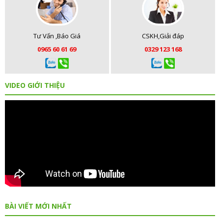
Tư Vấn ,Báo Giá
CSKH,Giải đáp
0965 60 61 69
0329 123 168
VIDEO GIỚI THIỆU
BÀI VIẾT MỚI NHẤT