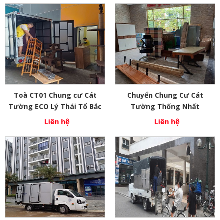
Toà CT01 Chung cư Cát
Chuyển Chung Cư Cát
Tường ECO Lý Thái Tổ Bắc
Tường Thống Nhất
Ninh
Liên hệ
Liên hệ