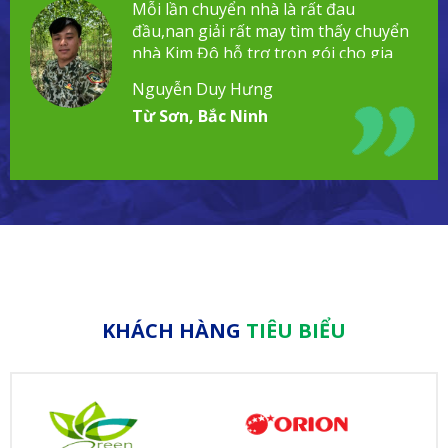
Mỗi lần chuyển nhà là rất đau
đầu,nan giải rất may tìm thấy chuyển
nhà Kim Đô hỗ trợ trọn gói cho gia
đình!
Nguyễn Duy Hưng
Từ Sơn, Bắc Ninh
KHÁCH HÀNG
TIÊU BIỂU