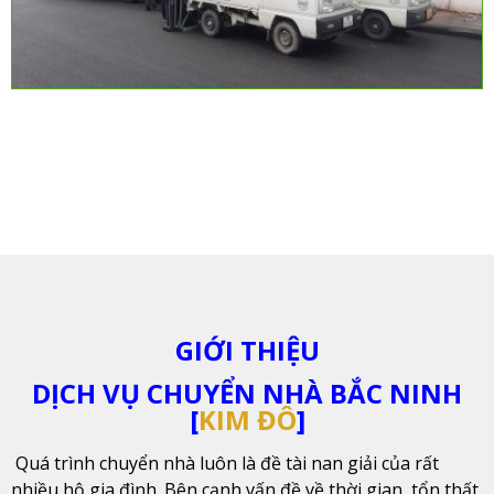
GIỚI THIỆU
DỊCH VỤ CHUYỂN NHÀ BẮC NINH
[
KIM ĐÔ
]
Quá trình chuyển nhà luôn là đề tài nan giải của rất
nhiều hộ gia đình. Bên cạnh vấn đề về thời gian, tổn thất