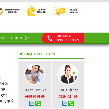
EO
GIỚI THIỆU
0965.60.61.69
HỖ TRỢ TRỰC TUYẾN
h
hiệp,
nhà
Tư Vấn ,Báo Giá
CSKH,Giải đáp
ngoại
0965 60 61 69
0329 123 168
lòng quý