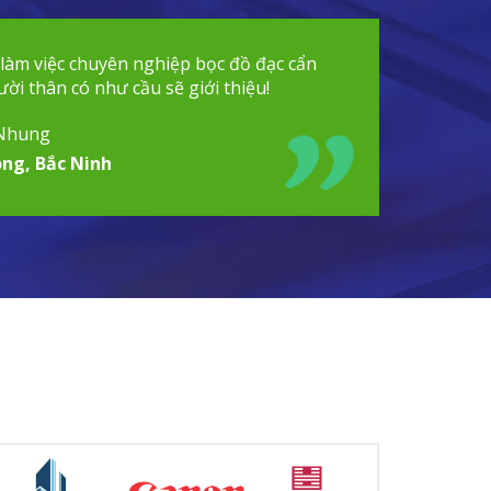
 làm việc chuyên nghiệp bọc đồ đạc cẩn
ời thân có như cầu sẽ giới thiệu!
Nhung
ng, Bắc Ninh