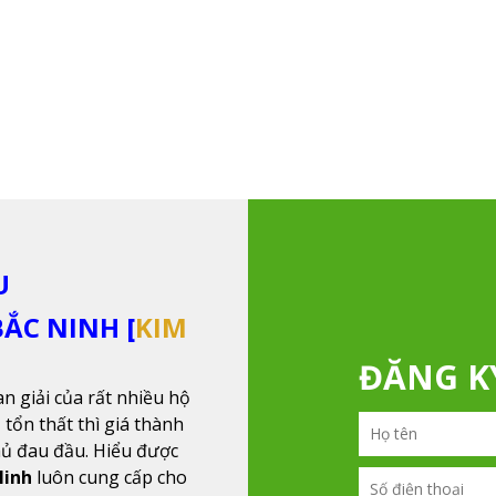
U
ẮC NINH [
KIM
ĐĂNG 
an giải của rất nhiều hộ
 tổn thất thì giá thành
hủ đau đầu. Hiểu được
Ninh
luôn cung cấp cho