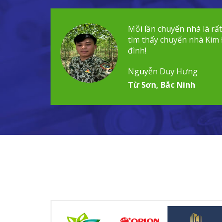
Mỗi lần chuyển nhà là rấ
tìm thấy chuyển nhà Kim 
đình!
Nguyễn Duy Hưng
Từ Sơn, Bắc Ninh