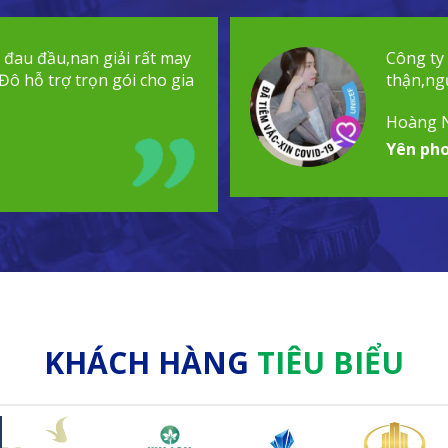
t đau đầu,nan giải rất may
Công ty
Đô hỗ trợ trọn gói cho gia
thận,ngư
Hoàng 
Yên pho
KHÁCH HÀNG
TIÊU BIỂU