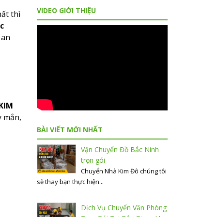
VIDEO GIỚI THIỆU
ất thì
c
 an
KIM
y mắn,
BÀI VIẾT MỚI NHẤT
Vận Chuyển Đồ Bắc Ninh
trọn gói
Chuyển Nhà Kim Đô chúng tôi
sẽ thay bạn thực hiện...
Dịch Vụ Chuyển Văn Phòng