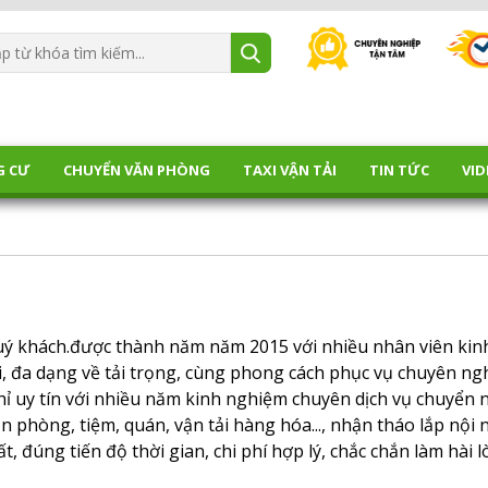
G CƯ
CHUYỂN VĂN PHÒNG
TAXI VẬN TẢI
TIN TỨC
VID
uý khách.được thành năm năm 2015 với nhiều nhân viên kin
, đa dạng về tải trọng, cùng phong cách phục vụ chuyên ng
chỉ uy tín với nhiều năm kinh nghiệm chuyên dịch vụ chuyển 
ăn phòng, tiệm, quán, vận tải hàng hóa..., nhận tháo lắp nội 
hất, đúng tiến độ thời gian, chi phí hợp lý, chắc chắn làm hài 