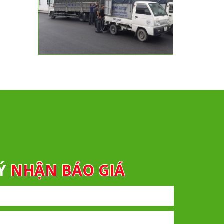
KÝ
NHẬN BÁO GIÁ