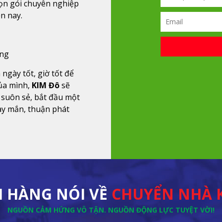
ọn gói chuyên nghiệp
ện nay.
ỏng
 ngày tốt, giờ tốt để
ủa mình,
KIM Đô
sẽ
 suôn sẻ, bắt đầu một
ay mắn, thuận phát
 HÀNG NÓI VỀ
CHUYỂN NHÀ 
NGUỒN CẢM HỨNG VÔ TẬN. NGUỒN ĐỘNG LỰC TUYỆT VỜI!