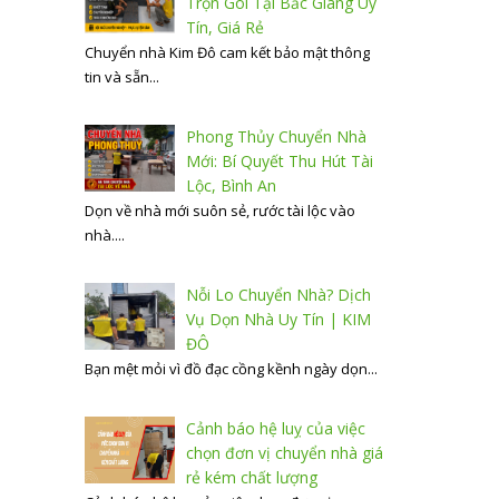
Trọn Gói Tại Bắc Giang Uy
Tín, Giá Rẻ
Chuyển nhà Kim Đô cam kết bảo mật thông
tin và sẵn...
Phong Thủy Chuyển Nhà
Mới: Bí Quyết Thu Hút Tài
Lộc, Bình An
Dọn về nhà mới suôn sẻ, rước tài lộc vào
nhà....
Nỗi Lo Chuyển Nhà? Dịch
Vụ Dọn Nhà Uy Tín | KIM
ĐÔ
Bạn mệt mỏi vì đồ đạc cồng kềnh ngày dọn...
Cảnh báo hệ luỵ của việc
chọn đơn vị chuyển nhà giá
rẻ kém chất lượng