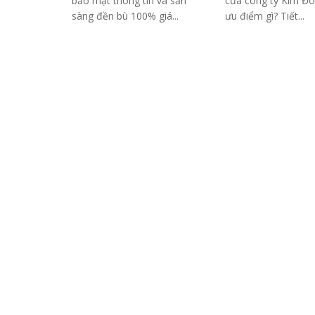
bảo mật thông tin và sẵn
của công ty Kim Đ
sàng đền bù 100% giá...
ưu điểm gì? Tiết...