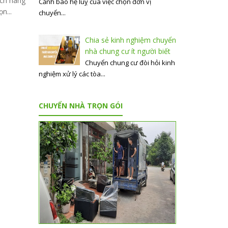
ch hàng
Cảnh báo hệ luỵ của việc chọn đơn vị
n...
chuyển...
Chia sẻ kinh nghiệm chuyển
nhà chung cư ít người biết
Chuyển chung cư đòi hỏi kinh
nghiệm xử lý các tòa...
CHUYỂN NHÀ TRỌN GÓI