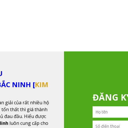
U
ẮC NINH [
KIM
ĐĂNG 
an giải của rất nhiều hộ
 tổn thất thì giá thành
hủ đau đầu. Hiểu được
Ninh
luôn cung cấp cho