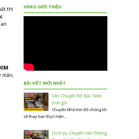
VIDEO GIỚI THIỆU
ất thì
c
 an
KIM
y mắn,
BÀI VIẾT MỚI NHẤT
Vận Chuyển Đồ Bắc Ninh
trọn gói
Chuyển Nhà Kim Đô chúng tôi
sẽ thay bạn thực hiện...
Dịch Vụ Chuyển Văn Phòng