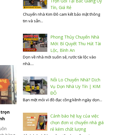
Trọn Gói Tại Bắc Giang Uy
Tín, Giá Rẻ
Chuyển nhà Kim Đô cam kết bảo mật thông
tin và sẵn...
Phong Thủy Chuyển Nhà
Mới: Bí Quyết Thu Hút Tài
Lộc, Bình An
Dọn về nhà mới suôn sẻ, rước tài lộc vào
nhà....
Nỗi Lo Chuyển Nhà? Dịch
Vụ Dọn Nhà Uy Tín | KIM
ĐÔ
Bạn mệt mỏi vì đồ đạc cồng kềnh ngày dọn...
 trọn
Cảnh báo hệ luỵ của việc
inh
chọn đơn vị chuyển nhà giá
uôn
rẻ kém chất lượng