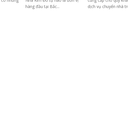
ô có những
Nhà Kim Đô tự hào là đơn vị
cung cấp cho quý khá
hàng đầu tại Bắc...
dịch vụ chuyển nhà trọ