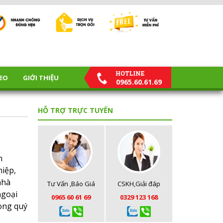
EO
GIỚI THIỆU
0965.60.61.69
HỖ TRỢ TRỰC TUYẾN
h
hiệp,
nhà
Tư Vấn ,Báo Giá
CSKH,Giải đáp
ngoại
0965 60 61 69
0329 123 168
lòng quý