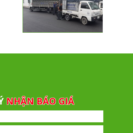
KÝ
NHẬN BÁO GIÁ