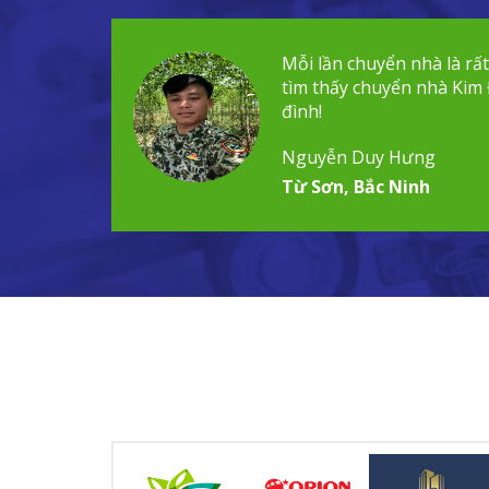
Mỗi lần chuyển nhà là rấ
tìm thấy chuyển nhà Kim 
đình!
Nguyễn Duy Hưng
Từ Sơn, Bắc Ninh