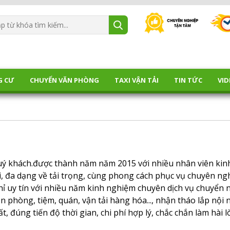
G CƯ
CHUYỂN VĂN PHÒNG
TAXI VẬN TẢI
TIN TỨC
VID
uý khách.được thành năm năm 2015 với nhiều nhân viên kin
, đa dạng về tải trọng, cùng phong cách phục vụ chuyên ng
chỉ uy tín với nhiều năm kinh nghiệm chuyên dịch vụ chuyển 
ăn phòng, tiệm, quán, vận tải hàng hóa..., nhận tháo lắp nội 
hất, đúng tiến độ thời gian, chi phí hợp lý, chắc chắn làm hài 