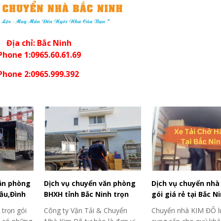
Địa chỉ: Bắc Ninh
Phone 1:0965.60.61.69
Phone 2:0965.999.392
ăn phòng
Dịch vụ chuyển văn phòng
Dịch vụ chuyển nhà
âu,Đình
BHXH tỉnh Bắc Ninh trọn
gói giá rẻ tại Bắc N
oá đơn
gói
trọn gói
Công ty Vận Tải & Chuyển
Chuyển nhà KIM ĐÔ l