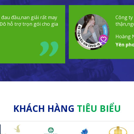
t đau đầu,nan giải rất may
Công ty
Đô hỗ trợ trọn gói cho gia
thận,ngư
Hoàng 
Yên pho
KHÁCH HÀNG
TIÊU BIỂU