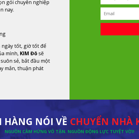
ọn gói chuyên nghiệp
ện nay.
ỏng
 ngày tốt, giờ tốt để
ủa mình,
KIM Đô
sẽ
 suôn sẻ, bắt đầu một
ay mắn, thuận phát
 HÀNG NÓI VỀ
CHUYỂN NHÀ 
NGUỒN CẢM HỨNG VÔ TẬN. NGUỒN ĐỘNG LỰC TUYỆT VỜI!