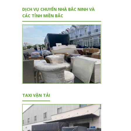
DỊCH VỤ CHUYỂN NHÀ BẮC NINH VÀ
CÁC TỈNH MIỀN BẮC
TAXI VẬN TẢI