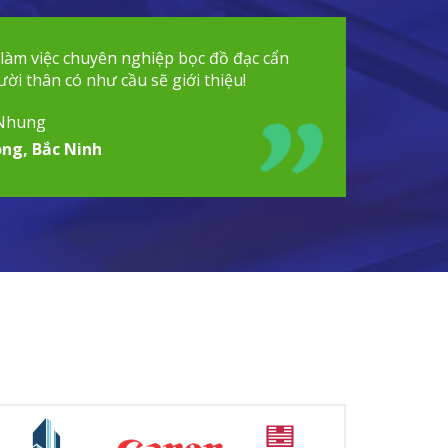
 làm việc chuyên nghiệp bọc đồ đạc cẩn
ời thân có như cầu sẽ giới thiệu!
Nhung
ng, Bắc Ninh