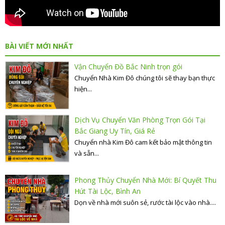
BÀI VIẾT MỚI NHẤT
Vận Chuyển Đồ Bắc Ninh trọn gói
Chuyển Nhà Kim Đô chúng tôi sẽ thay bạn thực
hiện...
Dịch Vụ Chuyển Văn Phòng Trọn Gói Tại
Bắc Giang Uy Tín, Giá Rẻ
Chuyển nhà Kim Đô cam kết bảo mật thông tin
và sẵn...
Phong Thủy Chuyển Nhà Mới: Bí Quyết Thu
Hút Tài Lộc, Bình An
Dọn về nhà mới suôn sẻ, rước tài lộc vào nhà....