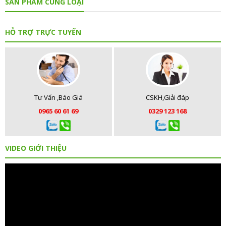
SẢN PHẨM CÙNG LOẠI
HỖ TRỢ TRỰC TUYẾN
Tư Vấn ,Báo Giá
CSKH,Giải đáp
0965 60 61 69
0329 123 168
VIDEO GIỚI THIỆU