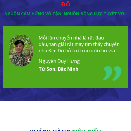
ĐÔ
NGUỒN CẢM HỨNG VÔ TẬN. NGUỒN ĐỘNG LỰC TUYỆT VỜI!
Mỗi lần chuyển nhà là rất đau
đầu,nan giải rất may tìm thấy chuyển
nhà Kim Đô hỗ trợ trọn gói cho gia
đình!
Nguyễn Duy Hưng
Từ Sơn, Bắc Ninh