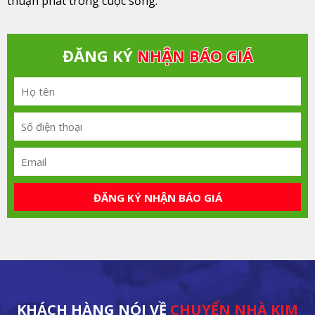
thuận phát trong cuộc sống.
ĐĂNG KÝ
NHẬN BÁO GIÁ
ĐĂNG KÝ NHẬN BÁO GIÁ
KHÁCH HÀNG NÓI VỀ
CHUYỂN NHÀ KIM