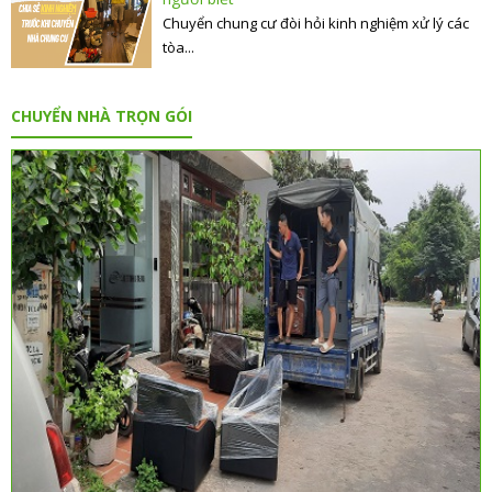
Chuyển chung cư đòi hỏi kinh nghiệm xử lý các
tòa...
CHUYỂN NHÀ TRỌN GÓI