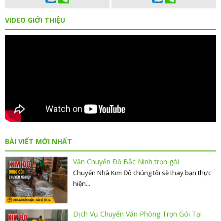
VIDEO GIỚI THIỆU
BÀI VIẾT MỚI NHẤT
Vận Chuyển Đồ Bắc Ninh trọn gói
Chuyển Nhà Kim Đô chúng tôi sẽ thay bạn thực
hiện...
Dịch Vụ Chuyển Văn Phòng Trọn Gói Tại