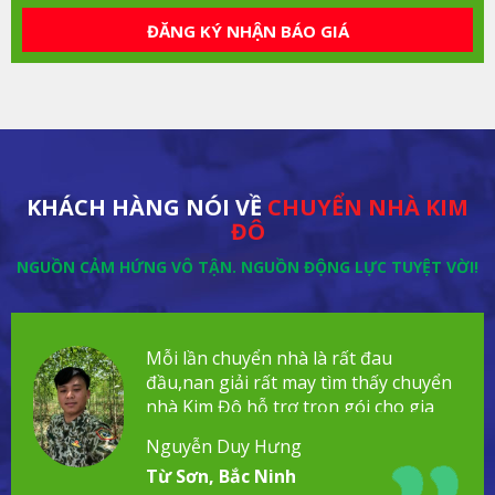
ĐĂNG KÝ NHẬN BÁO GIÁ
KHÁCH HÀNG NÓI VỀ
CHUYỂN NHÀ KIM
ĐÔ
NGUỒN CẢM HỨNG VÔ TẬN. NGUỒN ĐỘNG LỰC TUYỆT VỜI!
Mỗi lần chuyển nhà là rất đau
đầu,nan giải rất may tìm thấy chuyển
nhà Kim Đô hỗ trợ trọn gói cho gia
đình!
Nguyễn Duy Hưng
Từ Sơn, Bắc Ninh