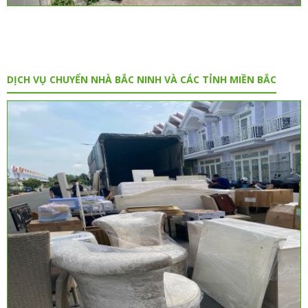
DỊCH VỤ CHUYỂN NHÀ BẮC NINH VÀ CÁC TỈNH MIỀN BẮC