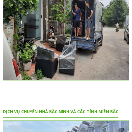
DỊCH VỤ CHUYỂN NHÀ BẮC NINH VÀ CÁC TỈNH MIỀN BẮC