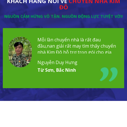
KHÁCH HÀNG NÓI VỀ
CHUYỂN NHÀ KIM
ĐÔ
NGUỒN CẢM HỨNG VÔ TẬN. NGUỒN ĐỘNG LỰC TUYỆT VỜI!
Mỗi lần chuyển nhà là rất đau
đầu,nan giải rất may tìm thấy chuyển
nhà Kim Đô hỗ trợ trọn gói cho gia
đình!
Nguyễn Duy Hưng
Từ Sơn, Bắc Ninh