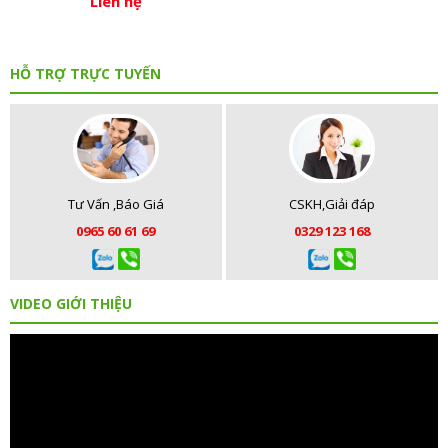
Liên hệ
HỖ TRỢ TRỰC TUYẾN
Tư Vấn ,Báo Giá
CSKH,Giải đáp
0965 60 61 69
0329 123 168
VIDEO GIỚI THIỆU