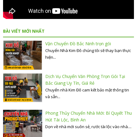
BÀI VIẾT MỚI NHẤT
Vận Chuyển Đồ Bắc Ninh trọn gói
Chuyển Nhà Kim Đô chúng tôi sẽ thay bạn thực
hiện...
Dịch Vụ Chuyển Văn Phòng Trọn Gói Tại
Bắc Giang Uy Tín, Giá Rẻ
Chuyển nhà Kim Đô cam kết bảo mật thông tin
và sẵn...
Phong Thủy Chuyển Nhà Mới: Bí Quyết Thu
Hút Tài Lộc, Bình An
Dọn về nhà mới suôn sẻ, rước tài lộc vào nhà....