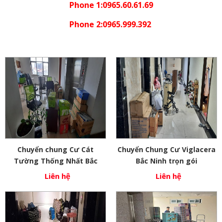
Phone 1:0965.60.61.69
Phone 2:0965.999.392
Chuyển chung Cư Cát
Chuyển Chung Cư Viglacera
Tường Thống Nhất Bắc
Bắc Ninh trọn gói
Ninh
Liên hệ
Liên hệ