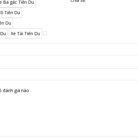
Chia sẻ:
e Ba gác Tiên Du
ồ Tiên Du
iên Du
 Du
Xe Tải Tiên Du
ó đánh giá nào