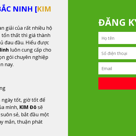
ẮC NINH [
KIM
ĐĂNG 
an giải của rất nhiều hộ
 tổn thất thì giá thành
hủ đau đầu. Hiểu được
Ninh
luôn cung cấp cho
ọn gói chuyên nghiệp
ện nay.
ỏng
 ngày tốt, giờ tốt để
ủa mình,
KIM Đô
sẽ
 suôn sẻ, bắt đầu một
ay mắn, thuận phát