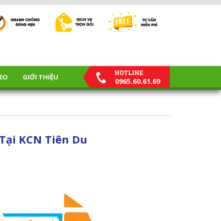
EO
GIỚI THIỆU
0965.60.61.69
Tại KCN Tiên Du