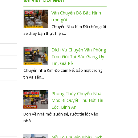
BÀI VIẾT MỚI NHẤT
Vận Chuyển Đồ Bắc Ninh
trọn gói
Chuyển Nhà Kim Đô chúng tôi
sẽ thay bạn thực hiện...
Dịch Vụ Chuyển Văn Phòng
Trọn Gói Tại Bắc Giang Uy
Tín, Giá Rẻ
Chuyển nhà Kim Đô cam kết bảo mật thông
tin và sẵn...
Phong Thủy Chuyển Nhà
Mới: Bí Quyết Thu Hút Tài
Lộc, Bình An
Dọn về nhà mới suôn sẻ, rước tài lộc vào
nhà....
Nỗi Lo Chuyển Nhà? Dịch