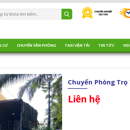
G CƯ
CHUYỂN VĂN PHÒNG
TAXI VẬN TẢI
TIN TỨC
VID
Chuyển Phòng Trọ 
Liên hệ