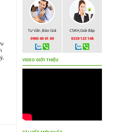
Tư Vấn ,Báo Giá
CSKH,Giải đáp
0965 60 61 69
0329 123 168
vụ
n
ý,
VIDEO GIỚI THIỆU