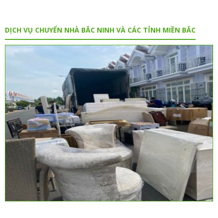
DỊCH VỤ CHUYỂN NHÀ BẮC NINH VÀ CÁC TỈNH MIỀN BẮC