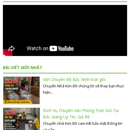
BÀI VIẾT MỚI NHẤT
Vận Chuyển Đồ Bắc Ninh trọn gói
Chuyển Nhà Kim Đô chúng tôi sẽ thay bạn thực
hiện...
Dịch Vụ Chuyển Văn Phòng Trọn Gói Tại
Bắc Giang Uy Tín, Giá Rẻ
Chuyển nhà Kim Đô cam kết bảo mật thông tin
và sẵn...