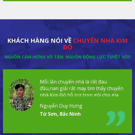
KHÁCH HÀNG NÓI VỀ
CHUYỂN NHÀ KIM
ĐÔ
NGUỒN CẢM HỨNG VÔ TẬN. NGUỒN ĐỘNG LỰC TUYỆT VỜI!
Mỗi lần chuyển nhà là rất đau
đầu,nan giải rất may tìm thấy chuyển
nhà Kim Đô hỗ trợ trọn gói cho gia
đình!
Nguyễn Duy Hưng
Từ Sơn, Bắc Ninh