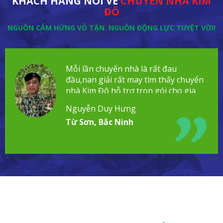
KHÁCH HÀNG NÓI VỀ
CHUYỂN NHÀ KIM
ĐÔ
NGUỒN CẢM HỨNG VÔ TẬN. NGUỒN ĐỘNG LỰC TUYỆT VỜI!
Mỗi lần chuyển nhà là rất đau
đầu,nan giải rất may tìm thấy chuyển
nhà Kim Đô hỗ trợ trọn gói cho gia
đình!
Nguyễn Duy Hưng
Từ Sơn, Bắc Ninh