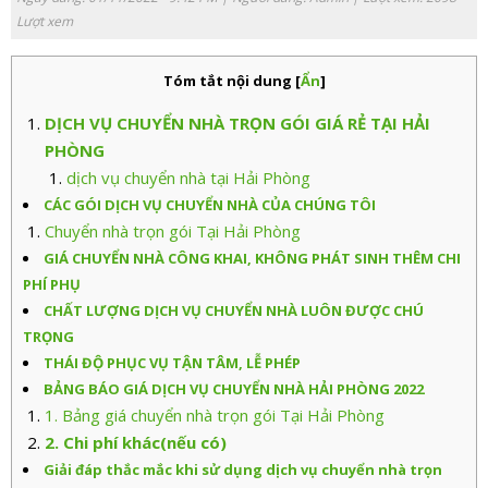
Lượt xem
Tóm tắt nội dung
[
Ẩn
]
DỊCH VỤ CHUYỂN NHÀ TRỌN GÓI GIÁ RẺ TẠI HẢI
PHÒNG
dịch vụ chuyển nhà tại Hải Phòng
CÁC GÓI DỊCH VỤ CHUYỂN NHÀ CỦA CHÚNG TÔI
Chuyển nhà trọn gói Tại Hải Phòng
GIÁ CHUYỂN NHÀ CÔNG KHAI, KHÔNG PHÁT SINH THÊM CHI
PHÍ PHỤ
CHẤT LƯỢNG DỊCH VỤ CHUYỂN NHÀ LUÔN ĐƯỢC CHÚ
TRỌNG
THÁI ĐỘ PHỤC VỤ TẬN TÂM, LỄ PHÉP
BẢNG BÁO GIÁ DỊCH VỤ CHUYỂN NHÀ HẢI PHÒNG 2022
1. Bảng giá chuyển nhà trọn gói Tại Hải Phòng
2. Chi phí khác(nếu có)
Giải đáp thắc mắc khi sử dụng dịch vụ chuyển nhà trọn