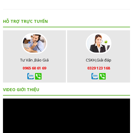
HỖ TRỢ TRỰC TUYẾN
Tư Vấn ,Báo Giá
CSKH,Giải đáp
0965 60 61 69
0329 123 168
VIDEO GIỚI THIỆU