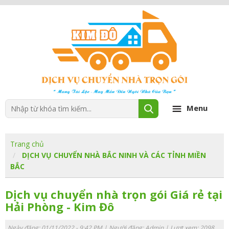
Menu
Trang chủ
DỊCH VỤ CHUYỂN NHÀ BẮC NINH VÀ CÁC TỈNH MIỀN
BẮC
Dịch vụ chuyển nhà trọn gói Giá rẻ tại
Hải Phòng - Kim Đô
Ngày đăng: 01/11/2022 - 9:42 PM | Người đăng:
Admin
| Lượt xem: 2098