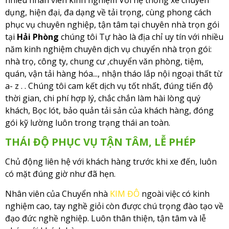
nhiều nhân viên kinh nghiệm Với hệ thống xe chuyên
dụng, hiện đại, đa dạng về tải trọng, cùng phong cách
phục vụ chuyên nghiệp, tận tâm tại chuyên nhà trọn gói
tại
Hải Phòng
chúng tôi Tự hào là địa chỉ uy tín với nhiều
năm kinh nghiệm chuyên dịch vụ chuyển nhà trọn gói:
nhà trọ, công ty, chung cư ,chuyển văn phòng, tiệm,
quán, vận tải hàng hóa..., nhận tháo lắp nội ngoại thất từ
a- z . . Chúng tôi cam kết dịch vụ tốt nhất, đúng tiến độ
thời gian, chi phí hợp lý, chắc chắn làm hài lòng quý
khách, Bọc lót, bảo quản tải sản của khách hàng, đóng
gói kỹ lường luôn trong trạng thái an toàn.
THÁI ĐỘ PHỤC VỤ TẬN TÂM, LỄ PHÉP
Chủ động liên hệ với khách hàng trước khi xe đến, luôn
có mặt đúng giờ như đã hẹn.
Nhân viên của Chuyển nhà
KIM ĐÔ
ngoài việc có kinh
nghiệm cao, tay nghề giỏi còn được chú trọng đào tạo về
đạo đức nghề nghiệp. Luôn thân thiện, tận tâm và lễ