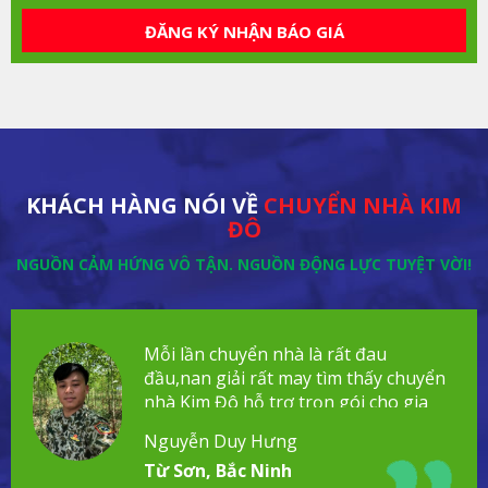
ĐĂNG KÝ NHẬN BÁO GIÁ
KHÁCH HÀNG NÓI VỀ
CHUYỂN NHÀ KIM
ĐÔ
NGUỒN CẢM HỨNG VÔ TẬN. NGUỒN ĐỘNG LỰC TUYỆT VỜI!
Mỗi lần chuyển nhà là rất đau
đầu,nan giải rất may tìm thấy chuyển
nhà Kim Đô hỗ trợ trọn gói cho gia
đình!
Nguyễn Duy Hưng
Từ Sơn, Bắc Ninh