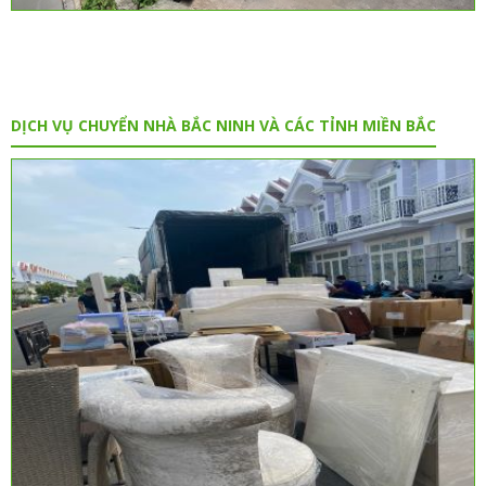
DỊCH VỤ CHUYỂN NHÀ BẮC NINH VÀ CÁC TỈNH MIỀN BẮC