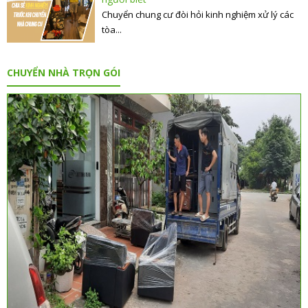
Chuyển chung cư đòi hỏi kinh nghiệm xử lý các
tòa...
CHUYỂN NHÀ TRỌN GÓI