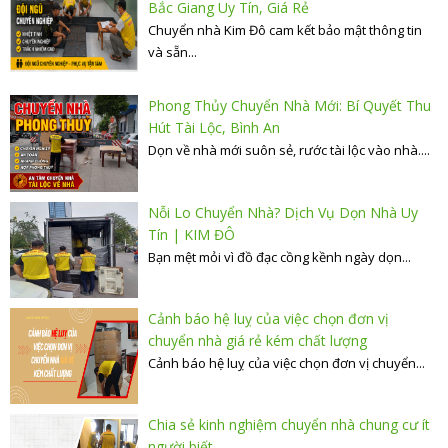
Bắc Giang Uy Tín, Giá Rẻ
Chuyển nhà Kim Đô cam kết bảo mật thông tin
và sẵn...
Phong Thủy Chuyển Nhà Mới: Bí Quyết Thu
Hút Tài Lộc, Bình An
Dọn về nhà mới suôn sẻ, rước tài lộc vào nhà....
Nỗi Lo Chuyển Nhà? Dịch Vụ Dọn Nhà Uy
Tín | KIM ĐÔ
Bạn mệt mỏi vì đồ đạc cồng kềnh ngày dọn...
Cảnh báo hệ luỵ của việc chọn đơn vị
chuyển nhà giá rẻ kém chất lượng
Cảnh báo hệ luỵ của việc chọn đơn vị chuyển...
Chia sẻ kinh nghiệm chuyển nhà chung cư ít
người biết