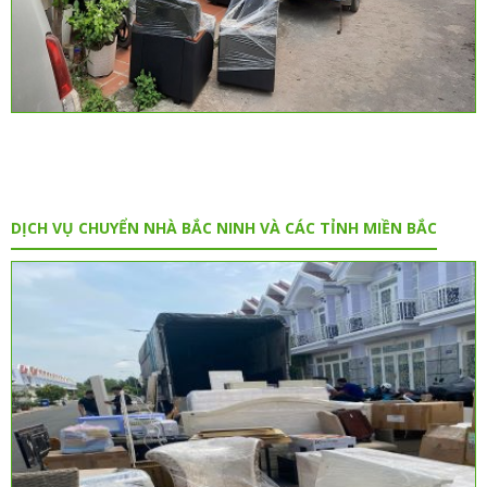
DỊCH VỤ CHUYỂN NHÀ BẮC NINH VÀ CÁC TỈNH MIỀN BẮC