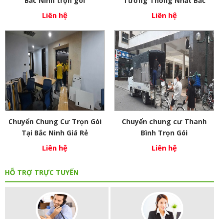
Bắc Ninh trọn gói
Tường Thống Nhất Bắc
Ninh
Liên hệ
Liên hệ
Chuyển Chung Cư Trọn Gói
Chuyển chung cư Thanh
Tại Bắc Ninh Giá Rẻ
Bình Trọn Gói
Liên hệ
Liên hệ
HỖ TRỢ TRỰC TUYẾN