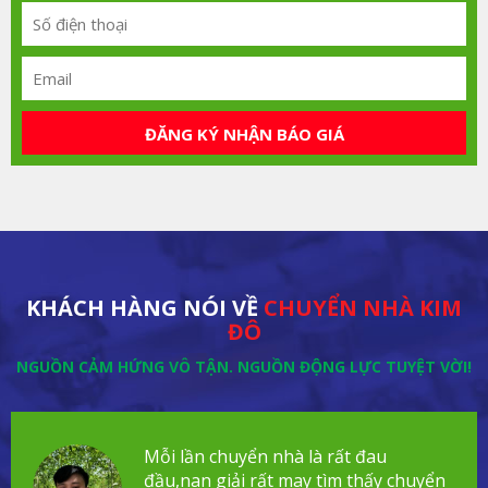
ĐĂNG KÝ NHẬN BÁO GIÁ
KHÁCH HÀNG NÓI VỀ
CHUYỂN NHÀ KIM
ĐÔ
NGUỒN CẢM HỨNG VÔ TẬN. NGUỒN ĐỘNG LỰC TUYỆT VỜI!
Mỗi lần chuyển nhà là rất đau
đầu,nan giải rất may tìm thấy chuyển