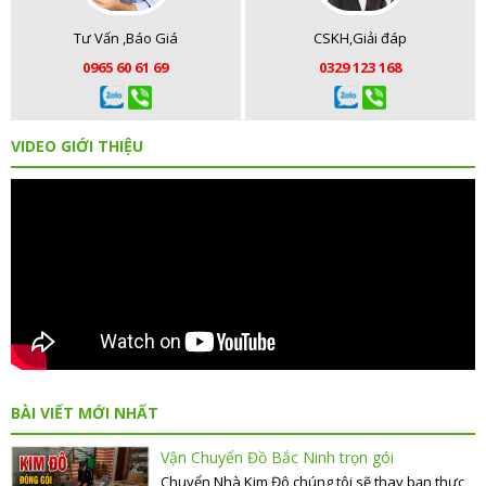
Tư Vấn ,Báo Giá
CSKH,Giải đáp
0965 60 61 69
0329 123 168
VIDEO GIỚI THIỆU
BÀI VIẾT MỚI NHẤT
Vận Chuyển Đồ Bắc Ninh trọn gói
Chuyển Nhà Kim Đô chúng tôi sẽ thay bạn thực