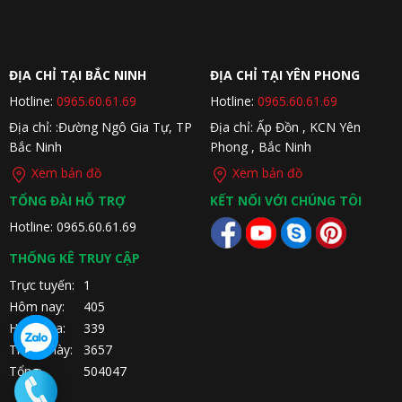
ĐỊA CHỈ TẠI BẮC NINH
ĐỊA CHỈ TẠI YÊN PHONG
Hotline:
0965.60.61.69
Hotline:
0965.60.61.69
Địa chỉ: :Đường Ngô Gia Tự, TP
Địa chỉ: Ấp Đồn , KCN Yên
Bắc Ninh
Phong , Bắc Ninh
Xem bản đồ
Xem bản đồ
TỔNG ĐÀI HỖ TRỢ
KẾT NỐI VỚI CHÚNG TÔI
Hotline: 0965.60.61.69
THỐNG KÊ TRUY CẬP
Trực tuyến:
1
Hôm nay:
405
Hôm qua:
339
Tháng này:
3657
Tổng:
504047