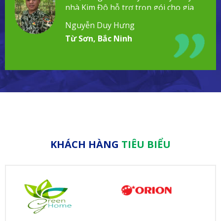
nhà Kim Đô hỗ trợ trọn gói cho gia
đình!
Nguyễn Duy Hưng
Từ Sơn, Bắc Ninh
KHÁCH HÀNG
TIÊU BIỂU