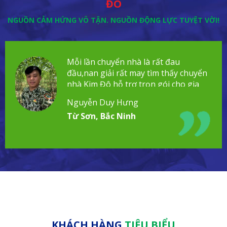
ĐÔ
NGUỒN CẢM HỨNG VÔ TẬN. NGUỒN ĐỘNG LỰC TUYỆT VỜI!
Mỗi lần chuyển nhà là rất đau
đầu,nan giải rất may tìm thấy chuyển
nhà Kim Đô hỗ trợ trọn gói cho gia
đình!
Nguyễn Duy Hưng
Từ Sơn, Bắc Ninh
KHÁCH HÀNG
TIÊU BIỂU