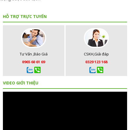
HỖ TRỢ TRỰC TUYẾN
Tư Vấn ,Báo Giá
CSKH,Giải đáp
0965 60 61 69
0329 123 168
VIDEO GIỚI THIỆU