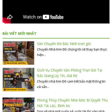
BÀI VIẾT MỚI NHẤT
Vận Chuyển Đồ Bắc Ninh trọn gói
Chuyển Nhà Kim Đô chúng tôi sẽ thay bạn thực
hiện...
Dịch Vụ Chuyển Văn Phòng Trọn Gói Tại
Bắc Giang Uy Tín, Giá Rẻ
Chuyển nhà Kim Đô cam kết bảo mật thông tin
và sẵn...
Phong Thủy Chuyển Nhà Mới: Bí Quyết Thu
Hút Tài Lộc, Bình An
Dọn về nhà mới suôn sẻ, rước tài lộc vào nhà....