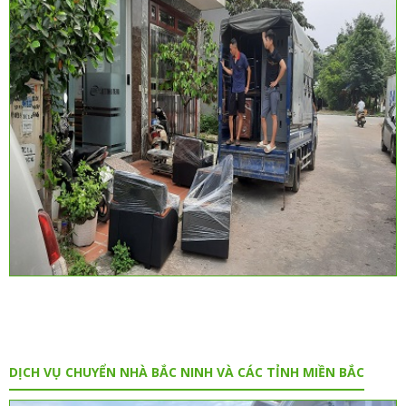
DỊCH VỤ CHUYỂN NHÀ BẮC NINH VÀ CÁC TỈNH MIỀN BẮC