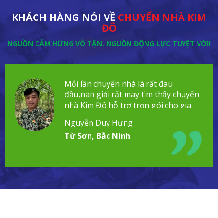
KHÁCH HÀNG NÓI VỀ
CHUYỂN NHÀ KIM
ĐÔ
NGUỒN CẢM HỨNG VÔ TẬN. NGUỒN ĐỘNG LỰC TUYỆT VỜI!
Mỗi lần chuyển nhà là rất đau
đầu,nan giải rất may tìm thấy chuyển
nhà Kim Đô hỗ trợ trọn gói cho gia
đình!
Nguyễn Duy Hưng
Từ Sơn, Bắc Ninh