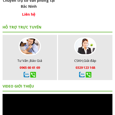
Chuyển trụ sở văn phòng tại
Bắc Ninh
Liên hệ
HỖ TRỢ TRỰC TUYẾN
Tư Vấn ,Báo Giá
CSKH,Giải đáp
0965 60 61 69
0329 123 168
VIDEO GIỚI THIỆU