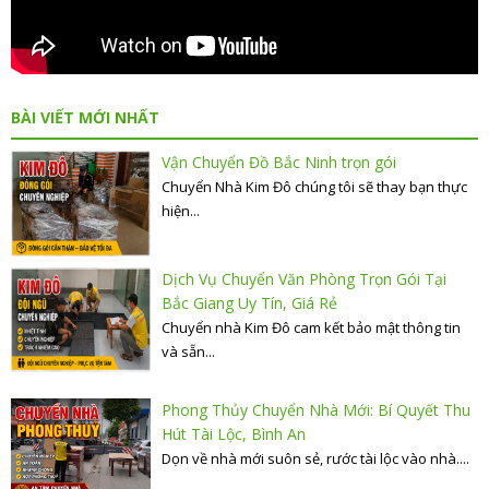
BÀI VIẾT MỚI NHẤT
Vận Chuyển Đồ Bắc Ninh trọn gói
Chuyển Nhà Kim Đô chúng tôi sẽ thay bạn thực
hiện...
Dịch Vụ Chuyển Văn Phòng Trọn Gói Tại
Bắc Giang Uy Tín, Giá Rẻ
Chuyển nhà Kim Đô cam kết bảo mật thông tin
và sẵn...
Phong Thủy Chuyển Nhà Mới: Bí Quyết Thu
Hút Tài Lộc, Bình An
Dọn về nhà mới suôn sẻ, rước tài lộc vào nhà....