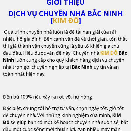
GIỚI THIỆU
DỊCH VỤ CHUYỂN NHÀ BẮC NINH
[
KIM ĐÔ
]
Quá trình chuyển nhà luôn là đề tài nan giải của rất
nhiều hộ gia đình. Bên cạnh vấn đề về thời gian, tổn thất
thì giá thành vận chuyển cũng là yếu tố khiến gia chủ
đau đầu. Hiểu được vấn đề này, Chuyển nhà
KIM ĐÔ
Bắc
Ninh
luôn cung cấp cho quý khách hàng dịch vụ chuyển
nhà trọn gói chuyên nghiệp tại
Bắc Ninh
uy tín và an
toàn nhất hiện nay.
Đền bù 100% nếu xảy ra rơi, vỡ, hư hỏng
Đặc biệt, chúng tôi hỗ trợ tư vấn, chọn ngày tốt, giờ tốt
để chuyển nhà. Với những kinh nghiệm của mình,
KIM
Đô
sẽ giúp bạn có một kế hoạch chuyển nhà suôn sẻ, bắt
đầu một cuộc sống mới thuận lợi, gặp nhiều may mắn,