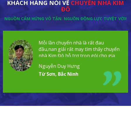
KHÁCH HÀNG NÓI VỀ
CHUYỂN NHÀ KIM
ĐÔ
NGUỒN CẢM HỨNG VÔ TẬN. NGUỒN ĐỘNG LỰC TUYỆT VỜI!
Mỗi lần chuyển nhà là rất đau
đầu,nan giải rất may tìm thấy chuyển
nhà Kim Đô hỗ trợ trọn gói cho gia
đình!
Nguyễn Duy Hưng
Từ Sơn, Bắc Ninh