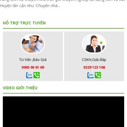
Huyện lân cận như :Chuyển nhà...
HỖ TRỢ TRỰC TUYẾN
Tư Vấn ,Báo Giá
CSKH,Giải đáp
0965 60 61 69
0329 123 168
VIDEO GIỚI THIỆU