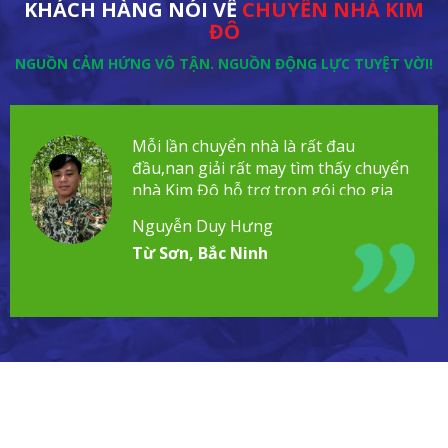
KHÁCH HÀNG NÓI VỀ
CHUYỂN NHÀ KIM
ĐÔ
NGUỒN CẢM HỨNG VÔ TẬN. NGUỒN ĐỘNG LỰC TUYỆT VỜI!
Mỗi lần chuyển nhà là rất đau
đầu,nan giải rất may tìm thấy chuyển
nhà Kim Đô hỗ trợ trọn gói cho gia
đình!
Nguyễn Duy Hưng
Từ Sơn, Bắc Ninh