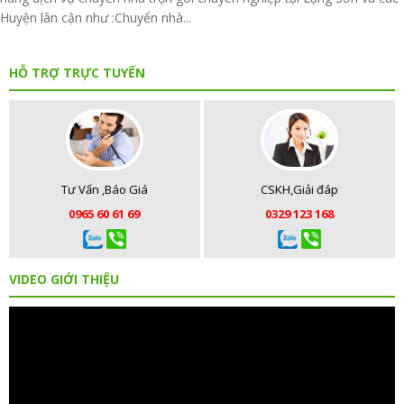
Huyện lân cận như :Chuyển nhà...
HỖ TRỢ TRỰC TUYẾN
Tư Vấn ,Báo Giá
CSKH,Giải đáp
0965 60 61 69
0329 123 168
VIDEO GIỚI THIỆU