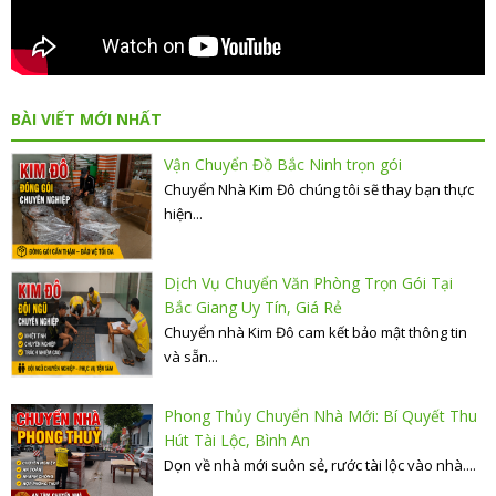
BÀI VIẾT MỚI NHẤT
Vận Chuyển Đồ Bắc Ninh trọn gói
Chuyển Nhà Kim Đô chúng tôi sẽ thay bạn thực
hiện...
Dịch Vụ Chuyển Văn Phòng Trọn Gói Tại
Bắc Giang Uy Tín, Giá Rẻ
Chuyển nhà Kim Đô cam kết bảo mật thông tin
và sẵn...
Phong Thủy Chuyển Nhà Mới: Bí Quyết Thu
Hút Tài Lộc, Bình An
Dọn về nhà mới suôn sẻ, rước tài lộc vào nhà....