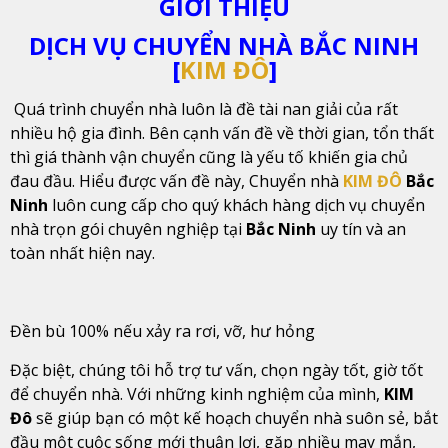
GIỚI THIỆU
DỊCH VỤ CHUYỂN NHÀ BẮC NINH
[
KIM ĐÔ
]
Quá trình chuyển nhà luôn là đề tài nan giải của rất
nhiều hộ gia đình. Bên cạnh vấn đề về thời gian, tổn thất
thì giá thành vận chuyển cũng là yếu tố khiến gia chủ
đau đầu. Hiểu được vấn đề này, Chuyển nhà
KIM ĐÔ
Bắc
Ninh
luôn cung cấp cho quý khách hàng dịch vụ chuyển
nhà trọn gói chuyên nghiệp tại
Bắc Ninh
uy tín và an
toàn nhất hiện nay.
Đền bù 100% nếu xảy ra rơi, vỡ, hư hỏng
Đặc biệt, chúng tôi hỗ trợ tư vấn, chọn ngày tốt, giờ tốt
để chuyển nhà. Với những kinh nghiệm của mình,
KIM
Đô
sẽ giúp bạn có một kế hoạch chuyển nhà suôn sẻ, bắt
đầu một cuộc sống mới thuận lợi, gặp nhiều may mắn,