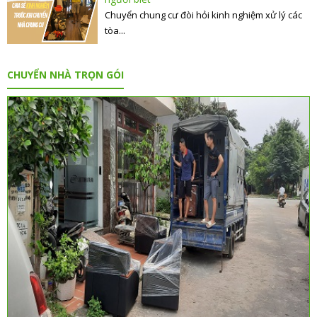
Chuyển chung cư đòi hỏi kinh nghiệm xử lý các
tòa...
CHUYỂN NHÀ TRỌN GÓI