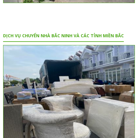
DỊCH VỤ CHUYỂN NHÀ BẮC NINH VÀ CÁC TỈNH MIỀN BẮC