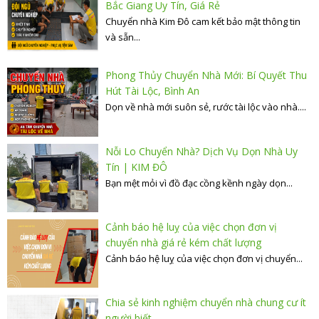
Bắc Giang Uy Tín, Giá Rẻ
Chuyển nhà Kim Đô cam kết bảo mật thông tin
và sẵn...
Phong Thủy Chuyển Nhà Mới: Bí Quyết Thu
Hút Tài Lộc, Bình An
Dọn về nhà mới suôn sẻ, rước tài lộc vào nhà....
Nỗi Lo Chuyển Nhà? Dịch Vụ Dọn Nhà Uy
Tín | KIM ĐÔ
Bạn mệt mỏi vì đồ đạc cồng kềnh ngày dọn...
Cảnh báo hệ luỵ của việc chọn đơn vị
chuyển nhà giá rẻ kém chất lượng
Cảnh báo hệ luỵ của việc chọn đơn vị chuyển...
Chia sẻ kinh nghiệm chuyển nhà chung cư ít
người biết