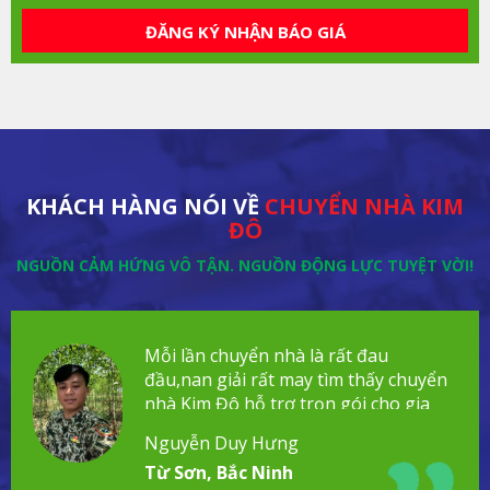
ĐĂNG KÝ NHẬN BÁO GIÁ
KHÁCH HÀNG NÓI VỀ
CHUYỂN NHÀ KIM
ĐÔ
NGUỒN CẢM HỨNG VÔ TẬN. NGUỒN ĐỘNG LỰC TUYỆT VỜI!
Mỗi lần chuyển nhà là rất đau
đầu,nan giải rất may tìm thấy chuyển
nhà Kim Đô hỗ trợ trọn gói cho gia
đình!
Nguyễn Duy Hưng
Từ Sơn, Bắc Ninh