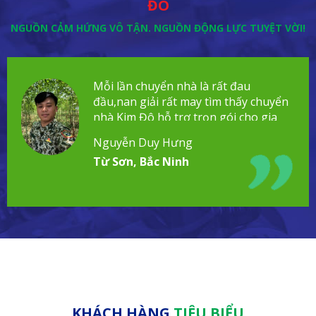
ĐÔ
NGUỒN CẢM HỨNG VÔ TẬN. NGUỒN ĐỘNG LỰC TUYỆT VỜI!
Mỗi lần chuyển nhà là rất đau
đầu,nan giải rất may tìm thấy chuyển
nhà Kim Đô hỗ trợ trọn gói cho gia
đình!
Nguyễn Duy Hưng
Từ Sơn, Bắc Ninh
KHÁCH HÀNG
TIÊU BIỂU