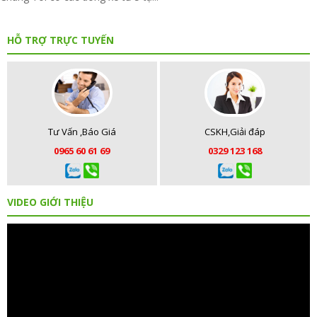
HỖ TRỢ TRỰC TUYẾN
Tư Vấn ,Báo Giá
CSKH,Giải đáp
0965 60 61 69
0329 123 168
VIDEO GIỚI THIỆU