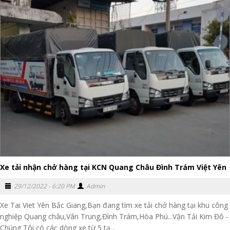
Xe tải nhận chở hàng tại KCN Quang Châu Đình Trám Việt Yên
29/12/2022 - 6:20 PM
Admin
Xe Tai Viet Yên Bắc Giang,Bạn đang tìm xe tải chở hàng tại khu công
nghiệp Quang châu,Vân Trung,Đình Trám,Hòa Phú...Vận Tải Kim Đô -
Chúng Tôi có các dòng xe từ 5 tạ...