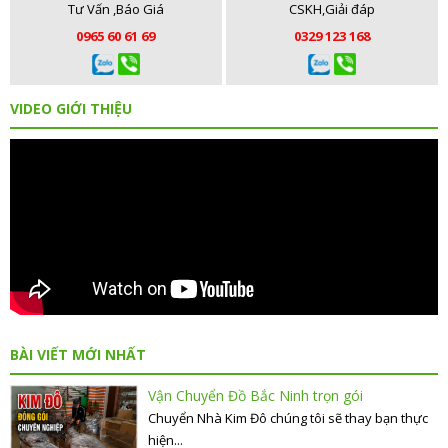
Tư Vấn ,Báo Giá
CSKH,Giải đáp
0965 60 61 69
0329 123 168
VIDEO GIỚI THIỆU
BÀI VIẾT MỚI NHẤT
Vận Chuyển Đồ Bắc Ninh trọn gói
Chuyển Nhà Kim Đô chúng tôi sẽ thay bạn thực
hiện...