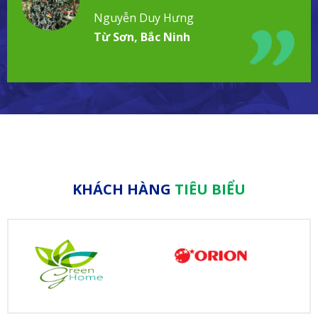
đình!
Nguyễn Duy Hưng
Từ Sơn, Bắc Ninh
KHÁCH HÀNG
TIÊU BIỂU