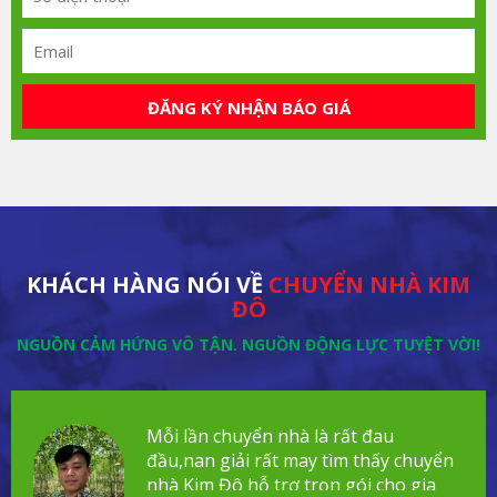
ĐĂNG KÝ NHẬN BÁO GIÁ
KHÁCH HÀNG NÓI VỀ
CHUYỂN NHÀ KIM
ĐÔ
NGUỒN CẢM HỨNG VÔ TẬN. NGUỒN ĐỘNG LỰC TUYỆT VỜI!
Mỗi lần chuyển nhà là rất đau
đầu,nan giải rất may tìm thấy chuyển
nhà Kim Đô hỗ trợ trọn gói cho gia