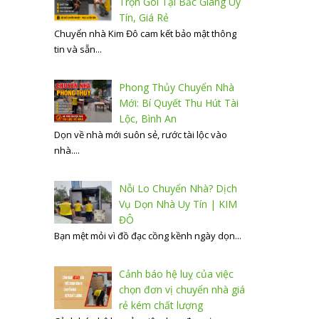
Trọn Gói Tại Bắc Giang Uy
Tín, Giá Rẻ
Chuyển nhà Kim Đô cam kết bảo mật thông
tin và sẵn...
Phong Thủy Chuyển Nhà
Mới: Bí Quyết Thu Hút Tài
Lộc, Bình An
Dọn về nhà mới suôn sẻ, rước tài lộc vào
nhà....
Nỗi Lo Chuyển Nhà? Dịch
Vụ Dọn Nhà Uy Tín | KIM
ĐÔ
Bạn mệt mỏi vì đồ đạc cồng kềnh ngày dọn...
Cảnh báo hệ luỵ của việc
chọn đơn vị chuyển nhà giá
rẻ kém chất lượng