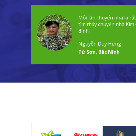
Mỗi lần chuyển nhà là rấ
tìm thấy chuyển nhà Kim 
đình!
Nguyễn Duy Hưng
Từ Sơn, Bắc Ninh