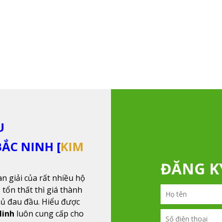
U
ẮC NINH [
KIM
ĐĂNG 
an giải của rất nhiều hộ
 tổn thất thì giá thành
hủ đau đầu. Hiểu được
Ninh
luôn cung cấp cho