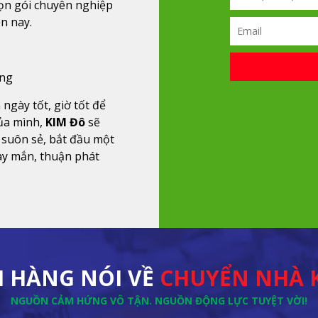
ọn gói chuyên nghiệp
ện nay.
ỏng
 ngày tốt, giờ tốt để
ủa mình,
KIM Đô
sẽ
 suôn sẻ, bắt đầu một
ay mắn, thuận phát
 HÀNG NÓI VỀ
CHUYỂN NHÀ 
NGUỒN CẢM HỨNG VÔ TẬN. NGUỒN ĐỘNG LỰC TUYỆT VỜI!