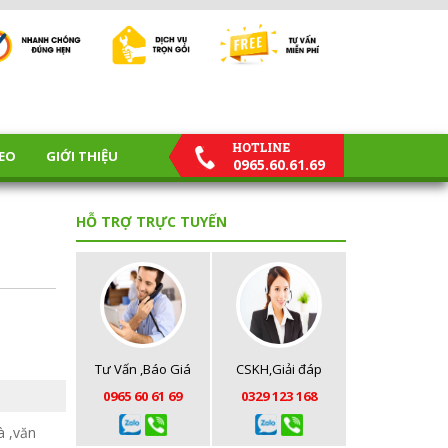
EO
GIỚI THIỆU
0965.60.61.69
HỖ TRỢ TRỰC TUYẾN
Tư Vấn ,Báo Giá
CSKH,Giải đáp
0965 60 61 69
0329 123 168
à ,văn