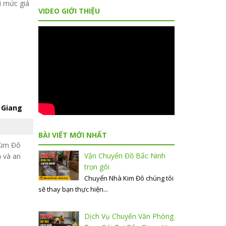
i mức giá
VIDEO GIỚI THIỆU
 Giang
BÀI VIẾT MỚI NHẤT
 Kim Đô
Vận Chuyển Đồ Bắc Ninh
ộ và an
trọn gói
Chuyển Nhà Kim Đô chúng tôi
sẽ thay bạn thực hiện...
Dịch Vụ Chuyển Văn Phòng