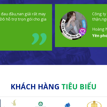
t đau đầu,nan giải rất may
Công ty
Đô hỗ trợ trọn gói cho gia
thận,ngư
Hoàng 
Yên pho
KHÁCH HÀNG
TIÊU BIỂU