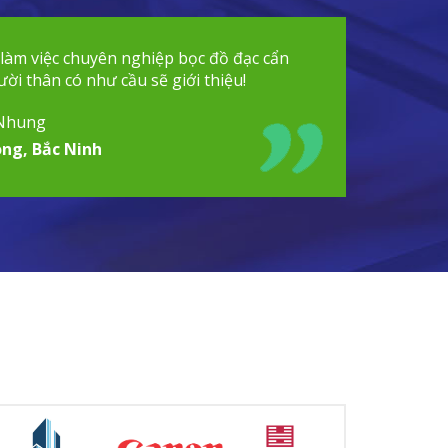
 làm việc chuyên nghiệp bọc đồ đạc cẩn
ời thân có như cầu sẽ giới thiệu!
Nhung
ng, Bắc Ninh