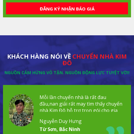
ĐĂNG KÝ NHẬN BÁO GIÁ
KHÁCH HÀNG NÓI VỀ
CHUYỂN NHÀ KIM
ĐÔ
NGUỒN CẢM HỨNG VÔ TẬN. NGUỒN ĐỘNG LỰC TUYỆT VỜI!
Mỗi lần chuyển nhà là rất đau
đầu,nan giải rất may tìm thấy chuyển
nhà Kim Đô hỗ trợ trọn gói cho gia
đình!
Nguyễn Duy Hưng
Từ Sơn, Bắc Ninh