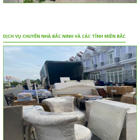
DỊCH VỤ CHUYỂN NHÀ BẮC NINH VÀ CÁC TỈNH MIỀN BẮC