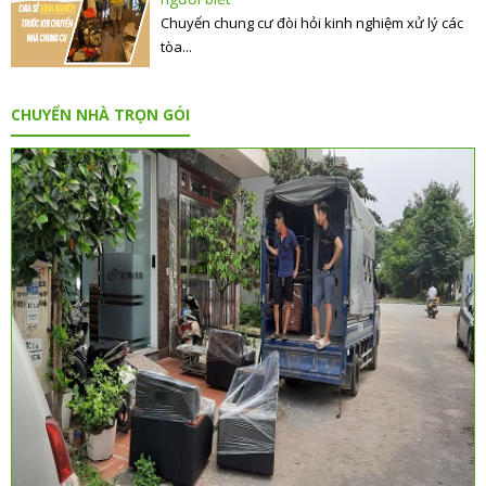
Chuyển chung cư đòi hỏi kinh nghiệm xử lý các
tòa...
CHUYỂN NHÀ TRỌN GÓI