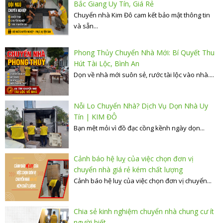
Bắc Giang Uy Tín, Giá Rẻ
Chuyển nhà Kim Đô cam kết bảo mật thông tin
và sẵn...
Phong Thủy Chuyển Nhà Mới: Bí Quyết Thu
Hút Tài Lộc, Bình An
Dọn về nhà mới suôn sẻ, rước tài lộc vào nhà....
Nỗi Lo Chuyển Nhà? Dịch Vụ Dọn Nhà Uy
Tín | KIM ĐÔ
Bạn mệt mỏi vì đồ đạc cồng kềnh ngày dọn...
Cảnh báo hệ luỵ của việc chọn đơn vị
chuyển nhà giá rẻ kém chất lượng
Cảnh báo hệ luỵ của việc chọn đơn vị chuyển...
Chia sẻ kinh nghiệm chuyển nhà chung cư ít
người biết