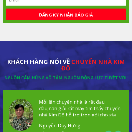
ĐĂNG KÝ NHẬN BÁO GIÁ
KHÁCH HÀNG NÓI VỀ
CHUYỂN NHÀ KIM
ĐÔ
NGUỒN CẢM HỨNG VÔ TẬN. NGUỒN ĐỘNG LỰC TUYỆT VỜI!
Mỗi lần chuyển nhà là rất đau
đầu,nan giải rất may tìm thấy chuyển
nhà Kim Đô hỗ trợ trọn gói cho gia
đình!
Nguyễn Duy Hưng