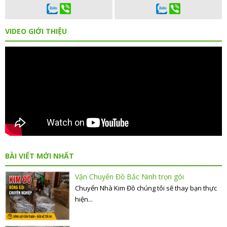
VIDEO GIỚI THIỆU
BÀI VIẾT MỚI NHẤT
Vận Chuyển Đồ Bắc Ninh trọn gói
Chuyển Nhà Kim Đô chúng tôi sẽ thay bạn thực
hiện...