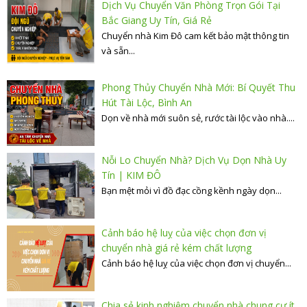
Dịch Vụ Chuyển Văn Phòng Trọn Gói Tại
Bắc Giang Uy Tín, Giá Rẻ
Chuyển nhà Kim Đô cam kết bảo mật thông tin
và sẵn...
Phong Thủy Chuyển Nhà Mới: Bí Quyết Thu
Hút Tài Lộc, Bình An
Dọn về nhà mới suôn sẻ, rước tài lộc vào nhà....
Nỗi Lo Chuyển Nhà? Dịch Vụ Dọn Nhà Uy
Tín | KIM ĐÔ
Bạn mệt mỏi vì đồ đạc cồng kềnh ngày dọn...
Cảnh báo hệ luỵ của việc chọn đơn vị
chuyển nhà giá rẻ kém chất lượng
Cảnh báo hệ luỵ của việc chọn đơn vị chuyển...
Chia sẻ kinh nghiệm chuyển nhà chung cư ít