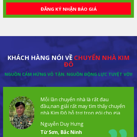
ĐĂNG KÝ NHẬN BÁO GIÁ
KHÁCH HÀNG NÓI VỀ
CHUYỂN NHÀ KIM
ĐÔ
NGUỒN CẢM HỨNG VÔ TẬN. NGUỒN ĐỘNG LỰC TUYỆT VỜI!
Mỗi lần chuyển nhà là rất đau
đầu,nan giải rất may tìm thấy chuyển
nhà Kim Đô hỗ trợ trọn gói cho gia
đình!
Nguyễn Duy Hưng
Từ Sơn, Bắc Ninh