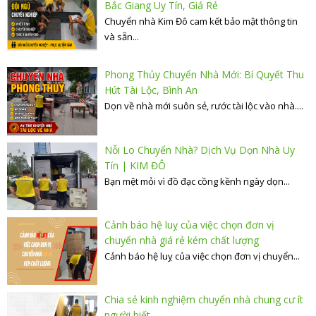
Bắc Giang Uy Tín, Giá Rẻ
Chuyển nhà Kim Đô cam kết bảo mật thông tin
và sẵn...
Phong Thủy Chuyển Nhà Mới: Bí Quyết Thu
Hút Tài Lộc, Bình An
Dọn về nhà mới suôn sẻ, rước tài lộc vào nhà....
Nỗi Lo Chuyển Nhà? Dịch Vụ Dọn Nhà Uy
Tín | KIM ĐÔ
Bạn mệt mỏi vì đồ đạc cồng kềnh ngày dọn...
Cảnh báo hệ luỵ của việc chọn đơn vị
chuyển nhà giá rẻ kém chất lượng
Cảnh báo hệ luỵ của việc chọn đơn vị chuyển...
Chia sẻ kinh nghiệm chuyển nhà chung cư ít
người biết