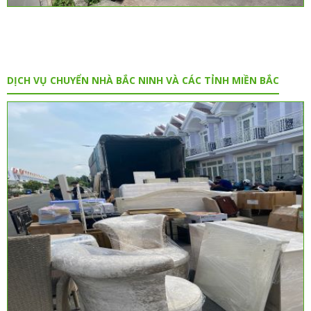
DỊCH VỤ CHUYỂN NHÀ BẮC NINH VÀ CÁC TỈNH MIỀN BẮC