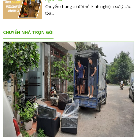
Chuyển chung cư đòi hỏi kinh nghiệm xử lý các
tòa...
CHUYỂN NHÀ TRỌN GÓI