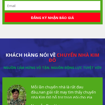
ĐĂNG KÝ NHẬN BÁO GIÁ
KHÁCH HÀNG NÓI VỀ
CHUYỂN NHÀ KIM
ĐÔ
NGUỒN CẢM HỨNG VÔ TẬN. NGUỒN ĐỘNG LỰC TUYỆT VỜI!
Mỗi lần chuyển nhà là rất đau
đầu,nan giải rất may tìm thấy chuyển
nhà Kim Đô hỗ trợ trọn gói cho gia
đình!