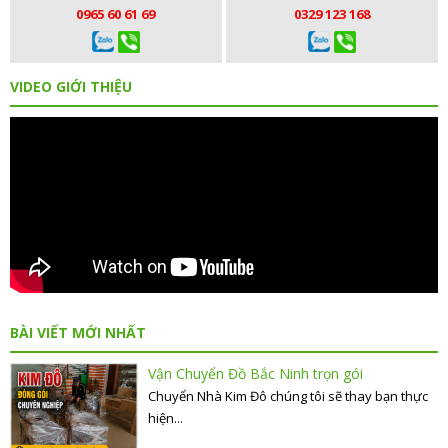
0965 60 61 69
0329 123 168
VIDEO GIỚI THIỆU
BÀI VIẾT MỚI NHẤT
Vận Chuyển Đồ Bắc Ninh trọn gói
Chuyển Nhà Kim Đô chúng tôi sẽ thay bạn thực
hiện...