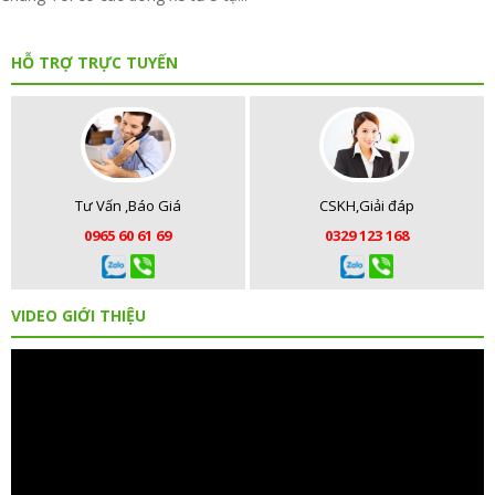
HỖ TRỢ TRỰC TUYẾN
Tư Vấn ,Báo Giá
CSKH,Giải đáp
0965 60 61 69
0329 123 168
VIDEO GIỚI THIỆU