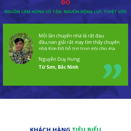
ĐÔ
NGUỒN CẢM HỨNG VÔ TẬN. NGUỒN ĐỘNG LỰC TUYỆT VỜI!
Mỗi lần chuyển nhà là rất đau
đầu,nan giải rất may tìm thấy chuyển
nhà Kim Đô hỗ trợ trọn gói cho gia
đình!
Nguyễn Duy Hưng
Từ Sơn, Bắc Ninh
KHÁCH HÀNG
TIÊU BIỂU