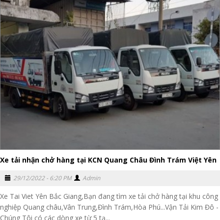
Xe tải nhận chở hàng tại KCN Quang Châu Đình Trám Việt Yên
29/12/2022 - 6:20 PM
Admin
Xe Tai Viet Yên Bắc Giang,Bạn đang tìm xe tải chở hàng tại khu công
nghiệp Quang châu,Vân Trung,Đình Trám,Hòa Phú...Vận Tải Kim Đô -
Chúng Tôi có các dòng xe từ 5 tạ...