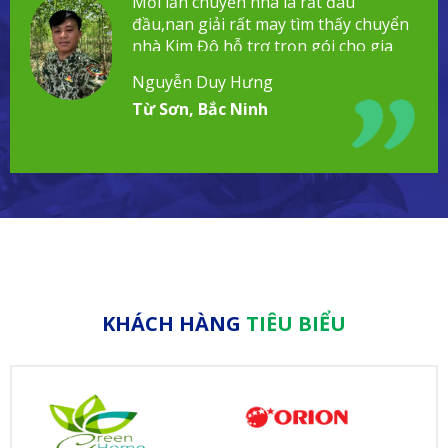
Mỗi lần chuyển nhà là rất đau
đầu,nan giải rất may tìm thấy chuyển
nhà Kim Đô hỗ trợ trọn gói cho gia
đình!
Nguyễn Duy Hưng
Từ Sơn, Bắc Ninh
KHÁCH HÀNG
TIÊU BIỂU