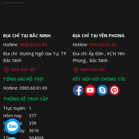
ĐỊA CHỈ TẠI BẮC NINH
ĐỊA CHỈ TẠI YÊN PHONG
Hotline:
0965.60.61.69
Hotline:
0965.60.61.69
Địa chỉ: :Đường Ngô Gia Tự, TP
Địa chỉ: Ấp Đồn , KCN Yên
Bắc Ninh
Phong , Bắc Ninh
Xem bản đồ
Xem bản đồ
TỔNG ĐÀI HỖ TRỢ
KẾT NỐI VỚI CHÚNG TÔI
Hotline: 0965.60.61.69
THỐNG KÊ TRUY CẬP
Trực tuyến:
1
Hôm nay:
377
Hôm qua:
339
Tháng này:
3616
Tổng:
504006