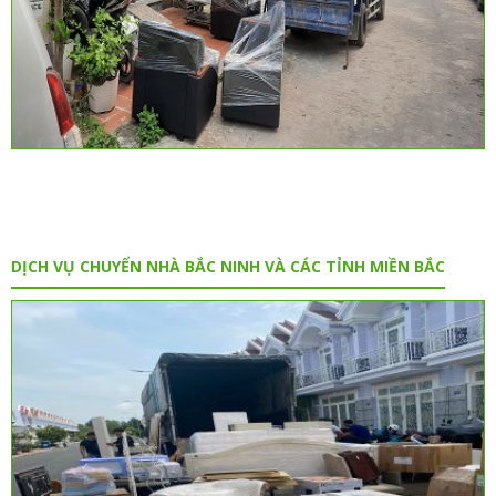
DỊCH VỤ CHUYỂN NHÀ BẮC NINH VÀ CÁC TỈNH MIỀN BẮC