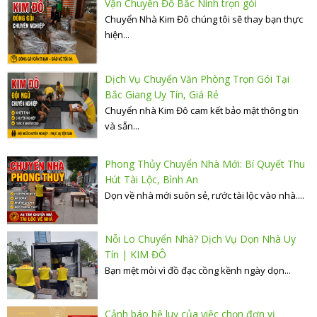
Vận Chuyển Đồ Bắc Ninh trọn gói
Chuyển Nhà Kim Đô chúng tôi sẽ thay bạn thực
hiện...
Dịch Vụ Chuyển Văn Phòng Trọn Gói Tại
Bắc Giang Uy Tín, Giá Rẻ
Chuyển nhà Kim Đô cam kết bảo mật thông tin
và sẵn...
Phong Thủy Chuyển Nhà Mới: Bí Quyết Thu
Hút Tài Lộc, Bình An
Dọn về nhà mới suôn sẻ, rước tài lộc vào nhà....
Nỗi Lo Chuyển Nhà? Dịch Vụ Dọn Nhà Uy
Tín | KIM ĐÔ
Bạn mệt mỏi vì đồ đạc cồng kềnh ngày dọn...
Cảnh báo hệ luỵ của việc chọn đơn vị