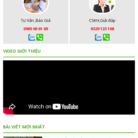
Tư Vấn ,Báo Giá
CSKH,Giải đáp
0965 60 61 69
0329 123 168
VIDEO GIỚI THIỆU
BÀI VIẾT MỚI NHẤT