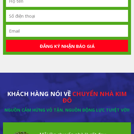
ĐĂNG KÝ NHẬN BÁO GIÁ
KHÁCH HÀNG NÓI VỀ
CHUYỂN NHÀ KIM
ĐÔ
NGUỒN CẢM HỨNG VÔ TẬN. NGUỒN ĐỘNG LỰC TUYỆT VỜI!