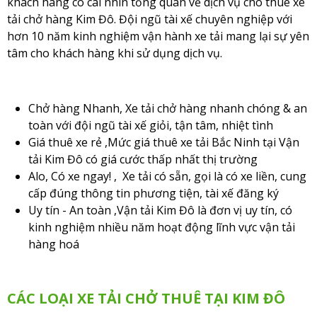
khách hàng có cái nhìn tổng quan về dịch vụ cho thuê xe
tải chở hàng Kim Đô. Đội ngũ tài xế chuyên nghiệp với
hơn 10 năm kinh nghiệm vận hành xe tải mang lại sự yên
tâm cho khách hàng khi sử dụng dịch vụ.
Chở hàng Nhanh
,
Xe tải chở hàng nhanh chóng & an
toàn với đội ngũ tài xế giỏi, tận tâm, nhiệt tình
Giá thuê xe rẻ
 ,
Mức giá thuê xe tải Bắc Ninh tại Vận
tải Kim Đô có giá cước thấp nhất thị trường
Alo, Có xe ngay!
 ,
Xe tải có sẵn, gọi là có xe liền, cung
cấp đúng thông tin phương tiện, tài xế đăng ký
Uy tín - An toàn
 ,
Vận tải Kim Đô là đơn vị uy tín, có
kinh nghiệm nhiều năm hoạt động lĩnh vực vận tải
hàng hoá
CÁC LOẠI XE TẢI CHỞ THUÊ TẠI KIM ĐÔ