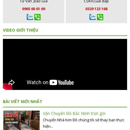
Tư Vấn ,Báo Giá
CSKH,Giải đáp
0965 60 61 69
0329 123 168
VIDEO GIỚI THIỆU
BÀI VIẾT MỚI NHẤT
Vận Chuyển Đồ Bắc Ninh trọn gói
Chuyển Nhà Kim Đô chúng tôi sẽ thay bạn thực
hiện...