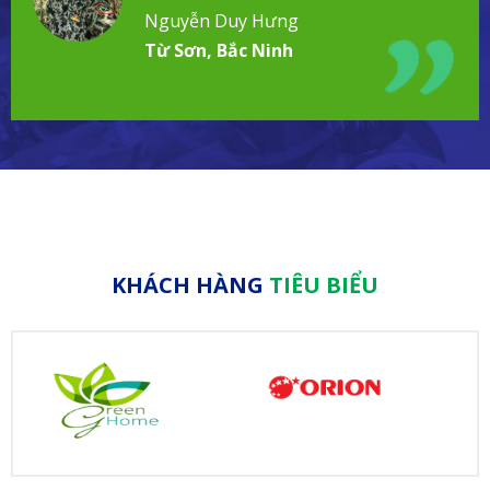
đình!
Nguyễn Duy Hưng
Từ Sơn, Bắc Ninh
KHÁCH HÀNG
TIÊU BIỂU