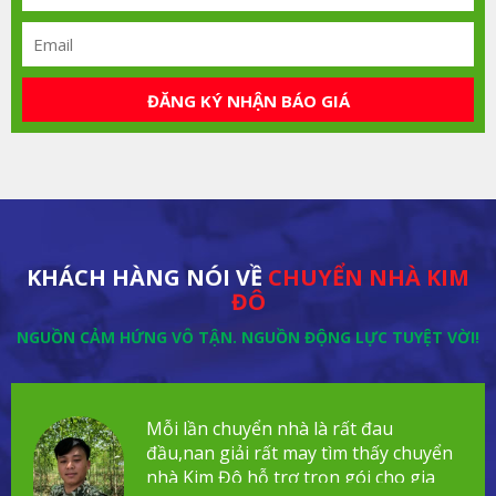
ĐĂNG KÝ NHẬN BÁO GIÁ
KHÁCH HÀNG NÓI VỀ
CHUYỂN NHÀ KIM
ĐÔ
NGUỒN CẢM HỨNG VÔ TẬN. NGUỒN ĐỘNG LỰC TUYỆT VỜI!
Mỗi lần chuyển nhà là rất đau
đầu,nan giải rất may tìm thấy chuyển
nhà Kim Đô hỗ trợ trọn gói cho gia