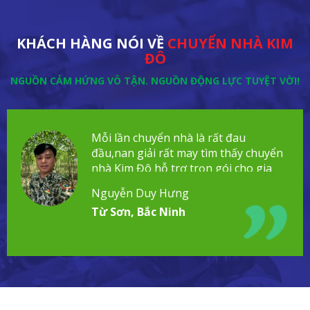
KHÁCH HÀNG NÓI VỀ
CHUYỂN NHÀ KIM
ĐÔ
NGUỒN CẢM HỨNG VÔ TẬN. NGUỒN ĐỘNG LỰC TUYỆT VỜI!
Mỗi lần chuyển nhà là rất đau
đầu,nan giải rất may tìm thấy chuyển
nhà Kim Đô hỗ trợ trọn gói cho gia
đình!
Nguyễn Duy Hưng
Từ Sơn, Bắc Ninh