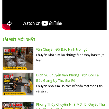
BÀI VIẾT MỚI NHẤT
Vận Chuyển Đồ Bắc Ninh trọn gói
Chuyển Nhà Kim Đô chúng tôi sẽ thay bạn thực
hiện...
Dịch Vụ Chuyển Văn Phòng Trọn Gói Tại
Bắc Giang Uy Tín, Giá Rẻ
Chuyển nhà Kim Đô cam kết bảo mật thông tin
và sẵn...
Phong Thủy Chuyển Nhà Mới: Bí Quyết Thu