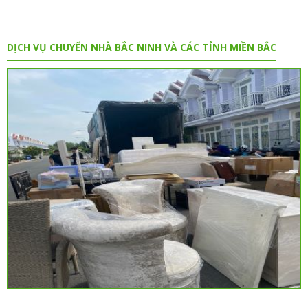
DỊCH VỤ CHUYỂN NHÀ BẮC NINH VÀ CÁC TỈNH MIỀN BẮC