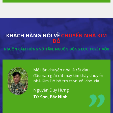
KHÁCH HÀNG NÓI VỀ
CHUYỂN NHÀ KIM
ĐÔ
NGUỒN CẢM HỨNG VÔ TẬN. NGUỒN ĐỘNG LỰC TUYỆT VỜI!
Mỗi lần chuyển nhà là rất đau
đầu,nan giải rất may tìm thấy chuyển
nhà Kim Đô hỗ trợ trọn gói cho gia
đình!
Nguyễn Duy Hưng
Từ Sơn, Bắc Ninh