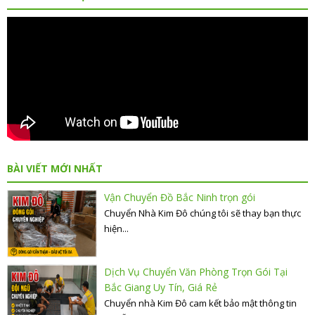
BÀI VIẾT MỚI NHẤT
Vận Chuyển Đồ Bắc Ninh trọn gói
Chuyển Nhà Kim Đô chúng tôi sẽ thay bạn thực
hiện...
Dịch Vụ Chuyển Văn Phòng Trọn Gói Tại
Bắc Giang Uy Tín, Giá Rẻ
Chuyển nhà Kim Đô cam kết bảo mật thông tin