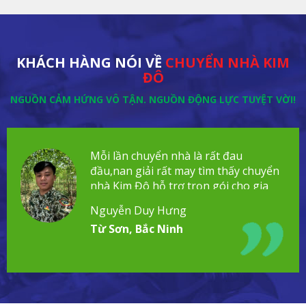
KHÁCH HÀNG NÓI VỀ
CHUYỂN NHÀ KIM
ĐÔ
NGUỒN CẢM HỨNG VÔ TẬN. NGUỒN ĐỘNG LỰC TUYỆT VỜI!
Mỗi lần chuyển nhà là rất đau
đầu,nan giải rất may tìm thấy chuyển
nhà Kim Đô hỗ trợ trọn gói cho gia
đình!
Nguyễn Duy Hưng
Từ Sơn, Bắc Ninh