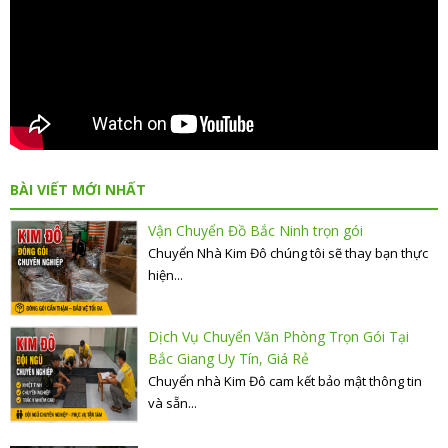
BÀI VIẾT MỚI NHẤT
Vận Chuyển Đồ Bắc Ninh trọn gói
Chuyển Nhà Kim Đô chúng tôi sẽ thay bạn thực
hiện...
Dịch Vụ Chuyển Văn Phòng Trọn Gói Tại
Bắc Giang Uy Tín, Giá Rẻ
Chuyển nhà Kim Đô cam kết bảo mật thông tin
và sẵn...