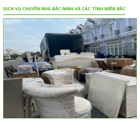
DỊCH VỤ CHUYỂN NHÀ BẮC NINH VÀ CÁC TỈNH MIỀN BẮC