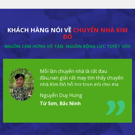
KHÁCH HÀNG NÓI VỀ
CHUYỂN NHÀ KIM
ĐÔ
NGUỒN CẢM HỨNG VÔ TẬN. NGUỒN ĐỘNG LỰC TUYỆT VỜI!
Mỗi lần chuyển nhà là rất đau
đầu,nan giải rất may tìm thấy chuyển
nhà Kim Đô hỗ trợ trọn gói cho gia
đình!
Nguyễn Duy Hưng
Từ Sơn, Bắc Ninh