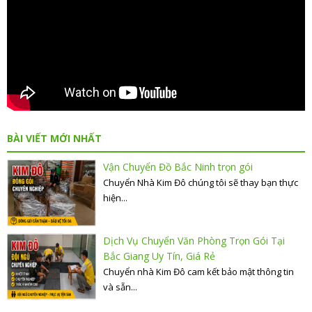
BÀI VIẾT MỚI NHẤT
Vận Chuyển Đồ Bắc Ninh trọn gói
Chuyển Nhà Kim Đô chúng tôi sẽ thay bạn thực
hiện...
Dịch Vụ Chuyển Văn Phòng Trọn Gói Tại
Bắc Giang Uy Tín, Giá Rẻ
Chuyển nhà Kim Đô cam kết bảo mật thông tin
và sẵn...