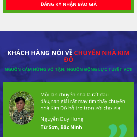
ĐĂNG KÝ NHẬN BÁO GIÁ
KHÁCH HÀNG NÓI VỀ
CHUYỂN NHÀ KIM
ĐÔ
NGUỒN CẢM HỨNG VÔ TẬN. NGUỒN ĐỘNG LỰC TUYỆT VỜI!
Mỗi lần chuyển nhà là rất đau
đầu,nan giải rất may tìm thấy chuyển
nhà Kim Đô hỗ trợ trọn gói cho gia
đình!
Nguyễn Duy Hưng
Từ Sơn, Bắc Ninh