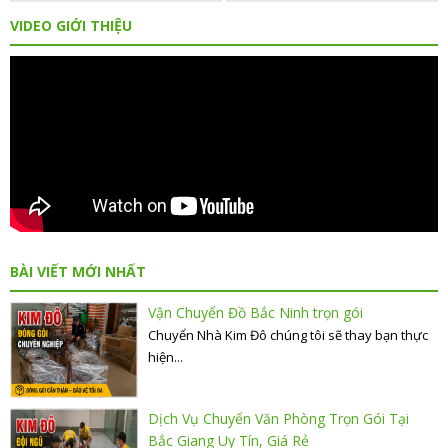
VIDEO GIỚI THIỆU
BÀI VIẾT MỚI NHẤT
Vận Chuyển Đồ Bắc Ninh trọn gói
Chuyển Nhà Kim Đô chúng tôi sẽ thay bạn thực
hiện...
Dịch Vụ Chuyển Văn Phòng Trọn Gói Tại
Bắc Giang Uy Tín, Giá Rẻ