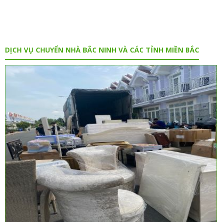
DỊCH VỤ CHUYỂN NHÀ BẮC NINH VÀ CÁC TỈNH MIỀN BẮC